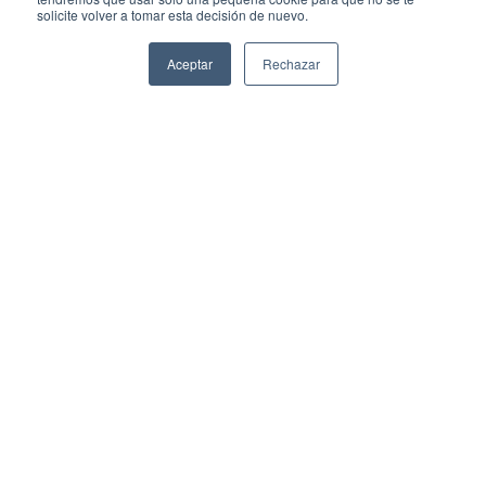
solicite volver a tomar esta decisión de nuevo.
Aceptar
Rechazar
C. Eca Do
©2026
Queirós 5485,
Consultoría
Vallarta
Educativa AIDEI
Universidad
Zapopan,
Jalisco, C.P.
45110.
Tel. (33) 3123-
9115